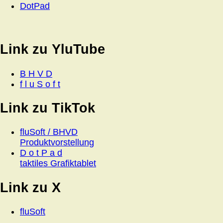
DotPad
Link zu YluTube
B H V D
f l u S o f t
Link zu TikTok
fluSoft / BHVD
Produktvorstellung
D o t P a d
taktiles Grafiktablet
Link zu X
fluSoft