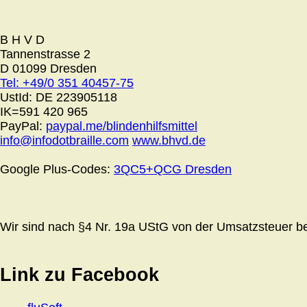
B H V D
Tannenstrasse 2
D 01099 Dresden
Tel: +49/0 351 40457-75
UstId:
DE 223905118
IK=591 420 965
PayPal:
paypal.me/blindenhilfsmittel
info@infodotbraille.com
www.bhvd.de
Google Plus-Codes:
3QC5+QCG Dresden
Wir sind nach §4 Nr. 19a UStG von der Umsatzsteuer bef
Link zu Facebook