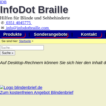
IDB
InfoDot Braille
Hilfen für Blinde und Sehbehinderte
0351 4045775
✆
info@infodotbraille.com
✉
Produkte
|
Sonderangebote
|
Kontakt
Sie sind hier:
Startseite
>
Auf Desktop-Rechnern können Sie sich hier den Inhalt d
Zum kostenfreien Angebot Blindenbrief