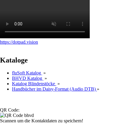
https://dotpad.vision
Kataloge
fluSoft Katalog
»
BHVD Katalog
»
Katalog Blindenstöcke
»
Handbücher im Daisy-Format (Audio DTB)
»
QR Code:
Scannen um die Kontaktdaten zu speichern!