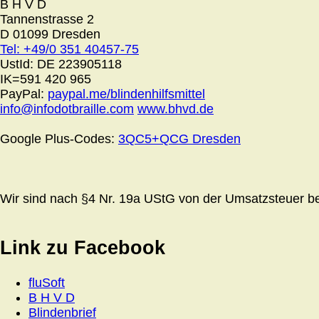
B H V D
Tannenstrasse 2
D 01099 Dresden
Tel: +49/0 351 40457-75
UstId:
DE 223905118
IK=591 420 965
PayPal:
paypal.me/blindenhilfsmittel
info@infodotbraille.com
www.bhvd.de
Google Plus-Codes:
3QC5+QCG Dresden
Wir sind nach §4 Nr. 19a UStG von der Umsatzsteuer bef
Link zu Facebook
fluSoft
B H V D
Blindenbrief