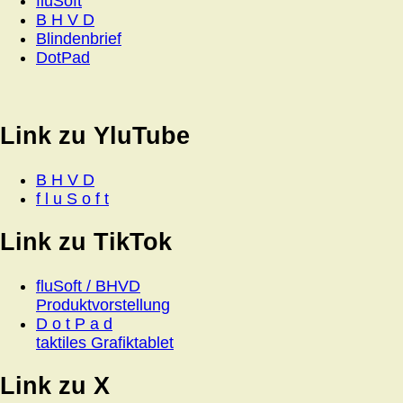
fluSoft
B H V D
Blindenbrief
DotPad
Link zu YluTube
B H V D
f l u S o f t
Link zu TikTok
fluSoft / BHVD
Produktvorstellung
D o t P a d
taktiles Grafiktablet
Link zu X