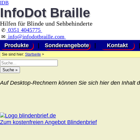
IDB
InfoDot Braille
Hilfen für Blinde und Sehbehinderte
0351 4045775
✆
info@infodotbraille.com
✉
Produkte
|
Sonderangebote
|
Kontakt
Sie sind hier:
Startseite
>
Auf Desktop-Rechnern können Sie sich hier den Inhalt d
Zum kostenfreien Angebot Blindenbrief