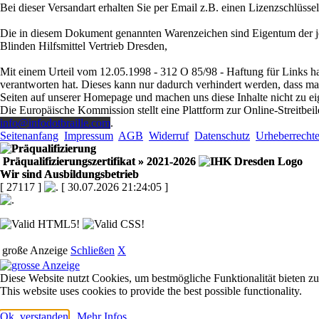
Bei dieser Versandart erhalten Sie per Email z.B. einen Lizenzschlüsse
Die in diesem Dokument genannten Warenzeichen sind Eigentum der je
Blinden Hilfsmittel Vertrieb Dresden,
Mit einem Urteil vom 12.05.1998 - 312 O 85/98 - Haftung für Links ha
verantworten hat. Dieses kann nur dadurch verhindert werden, dass man s
Seiten auf unserer Homepage und machen uns diese Inhalte nicht zu ei
Die Europäische Kommission stellt eine Plattform zur Online-Streitbeil
info@infodotbraille.com
.
Seitenanfang
Impressum
AGB
Widerruf
Datenschutz
Urheberrecht
Präqualifizierungszertifikat
» 2021-2026
Wir sind Ausbildungsbetrieb
[ 27117 ]
[ 30.07.2026 21:24:05 ]
große Anzeige
Schließen
X
Diese Website nutzt Cookies, um bestmögliche Funktionalität bieten z
This website uses cookies to provide the best possible functionality.
Ok, verstanden
Mehr Infos