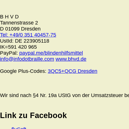
B H V D
Tannenstrasse 2
D 01099 Dresden
Tel: +49/0 351 40457-75
UstId:
DE 223905118
IK=591 420 965
PayPal:
paypal.me/blindenhilfsmittel
info@infodotbraille.com
www.bhvd.de
Google Plus-Codes:
3QC5+QCG Dresden
Wir sind nach §4 Nr. 19a UStG von der Umsatzsteuer bef
Link zu Facebook