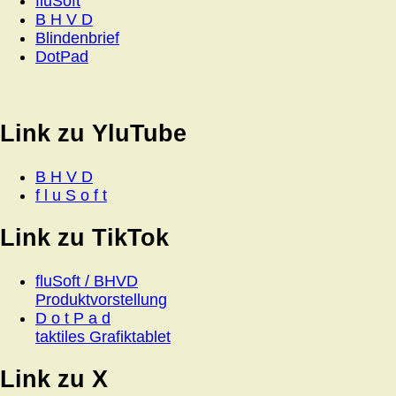
fluSoft
B H V D
Blindenbrief
DotPad
Link zu YluTube
B H V D
f l u S o f t
Link zu TikTok
fluSoft / BHVD
Produktvorstellung
D o t P a d
taktiles Grafiktablet
Link zu X