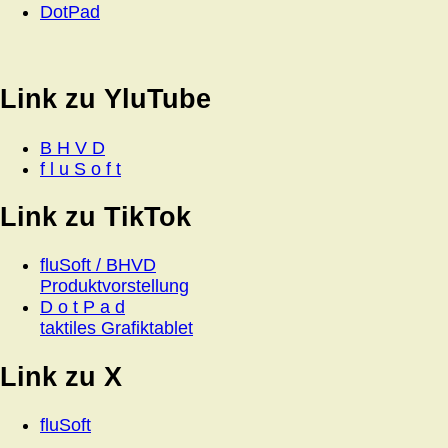
DotPad
Link zu YluTube
B H V D
f l u S o f t
Link zu TikTok
fluSoft / BHVD
Produktvorstellung
D o t P a d
taktiles Grafiktablet
Link zu X
fluSoft