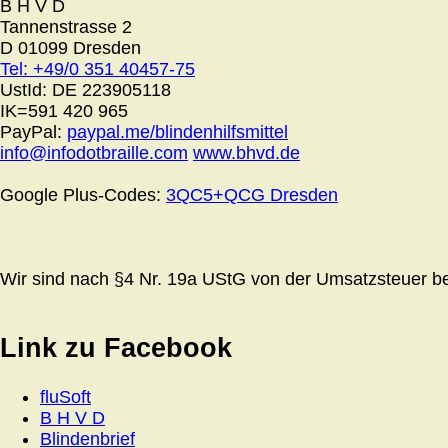
B H V D
Tannenstrasse 2
D 01099 Dresden
Tel: +49/0 351 40457-75
UstId:
DE 223905118
IK=591 420 965
PayPal:
paypal.me/blindenhilfsmittel
info@infodotbraille.com
www.bhvd.de
Google Plus-Codes:
3QC5+QCG Dresden
Wir sind nach §4 Nr. 19a UStG von der Umsatzsteuer bef
Link zu Facebook
fluSoft
B H V D
Blindenbrief