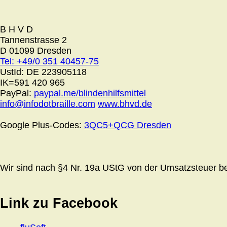
B H V D
Tannenstrasse 2
D 01099 Dresden
Tel: +49/0 351 40457-75
UstId:
DE 223905118
IK=591 420 965
PayPal:
paypal.me/blindenhilfsmittel
info@infodotbraille.com
www.bhvd.de
Google Plus-Codes:
3QC5+QCG Dresden
Wir sind nach §4 Nr. 19a UStG von der Umsatzsteuer bef
Link zu Facebook