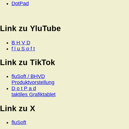
DotPad
Link zu YluTube
B H V D
f l u S o f t
Link zu TikTok
fluSoft / BHVD
Produktvorstellung
D o t P a d
taktiles Grafiktablet
Link zu X
fluSoft