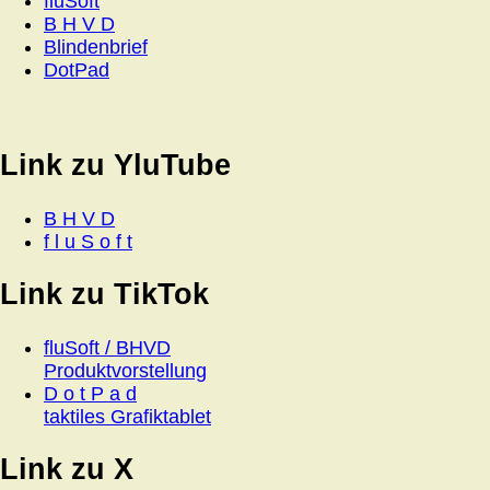
fluSoft
B H V D
Blindenbrief
DotPad
Link zu YluTube
B H V D
f l u S o f t
Link zu TikTok
fluSoft / BHVD
Produktvorstellung
D o t P a d
taktiles Grafiktablet
Link zu X