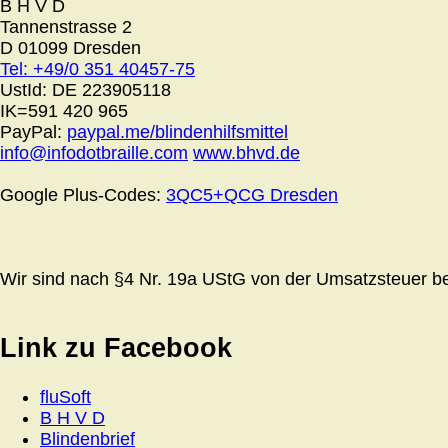
B H V D
Tannenstrasse 2
D 01099 Dresden
Tel: +49/0 351 40457-75
UstId:
DE 223905118
IK=591 420 965
PayPal:
paypal.me/blindenhilfsmittel
info@infodotbraille.com
www.bhvd.de
Google Plus-Codes:
3QC5+QCG Dresden
Wir sind nach §4 Nr. 19a UStG von der Umsatzsteuer bef
Link zu Facebook
fluSoft
B H V D
Blindenbrief