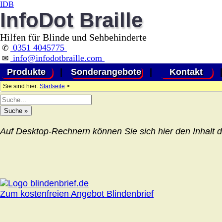
IDB
InfoDot Braille
Hilfen für Blinde und Sehbehinderte
0351 4045775
✆
info@infodotbraille.com
✉
Produkte
|
Sonderangebote
|
Kontakt
Sie sind hier:
Startseite
>
Auf Desktop-Rechnern können Sie sich hier den Inhalt d
Zum kostenfreien Angebot Blindenbrief