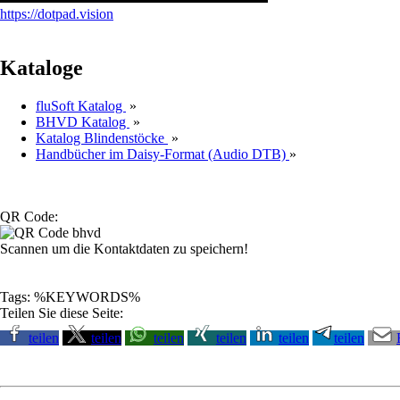
https://dotpad.vision
Kataloge
fluSoft Katalog
»
BHVD Katalog
»
Katalog Blindenstöcke
»
Handbücher im Daisy-Format (Audio DTB)
»
QR Code:
Scannen um die Kontaktdaten zu speichern!
Tags: %KEYWORDS%
Teilen Sie diese Seite:
teilen
teilen
teilen
teilen
teilen
teilen