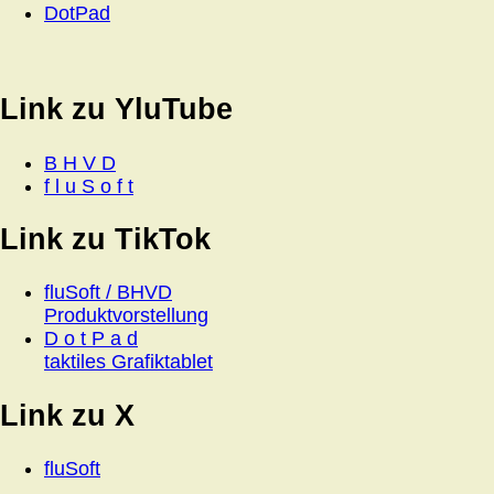
DotPad
Link zu YluTube
B H V D
f l u S o f t
Link zu TikTok
fluSoft / BHVD
Produktvorstellung
D o t P a d
taktiles Grafiktablet
Link zu X
fluSoft