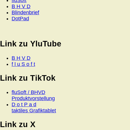
fluSoft
B H V D
Blindenbrief
DotPad
Link zu YluTube
B H V D
f l u S o f t
Link zu TikTok
fluSoft / BHVD
Produktvorstellung
D o t P a d
taktiles Grafiktablet
Link zu X