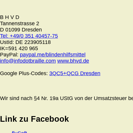
B H V D
Tannenstrasse 2
D 01099 Dresden
Tel: +49/0 351 40457-75
UstId:
DE 223905118
IK=591 420 965
PayPal:
paypal.me/blindenhilfsmittel
info@infodotbraille.com
www.bhvd.de
Google Plus-Codes:
3QC5+QCG Dresden
Wir sind nach §4 Nr. 19a UStG von der Umsatzsteuer bef
Link zu Facebook