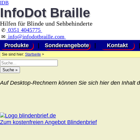
IDB
InfoDot Braille
Hilfen für Blinde und Sehbehinderte
0351 4045775
✆
info@infodotbraille.com
✉
Produkte
|
Sonderangebote
|
Kontakt
Sie sind hier:
Startseite
>
Auf Desktop-Rechnern können Sie sich hier den Inhalt d
Zum kostenfreien Angebot Blindenbrief