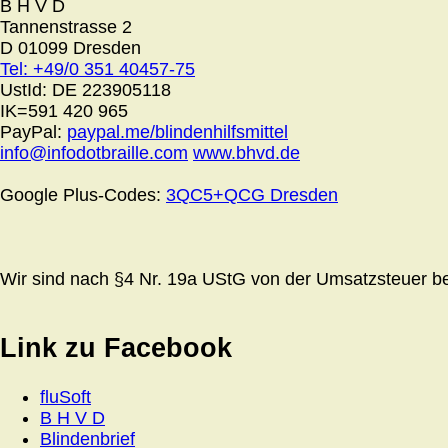
B H V D
Tannenstrasse 2
D 01099 Dresden
Tel: +49/0 351 40457-75
UstId:
DE 223905118
IK=591 420 965
PayPal:
paypal.me/blindenhilfsmittel
info@infodotbraille.com
www.bhvd.de
Google Plus-Codes:
3QC5+QCG Dresden
Wir sind nach §4 Nr. 19a UStG von der Umsatzsteuer bef
Link zu Facebook
fluSoft
B H V D
Blindenbrief