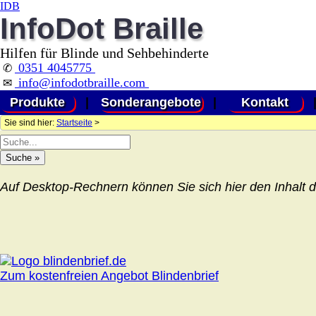
IDB
InfoDot Braille
Hilfen für Blinde und Sehbehinderte
0351 4045775
✆
info@infodotbraille.com
✉
Produkte
|
Sonderangebote
|
Kontakt
Sie sind hier:
Startseite
>
Auf Desktop-Rechnern können Sie sich hier den Inhalt d
Zum kostenfreien Angebot Blindenbrief