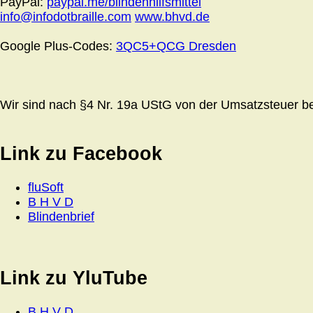
PayPal:
paypal.me/blindenhilfsmittel
info@infodotbraille.com
www.bhvd.de
Google Plus-Codes:
3QC5+QCG Dresden
Wir sind nach §4 Nr. 19a UStG von der Umsatzsteuer bef
Link zu Facebook
fluSoft
B H V D
Blindenbrief
Link zu YluTube
B H V D