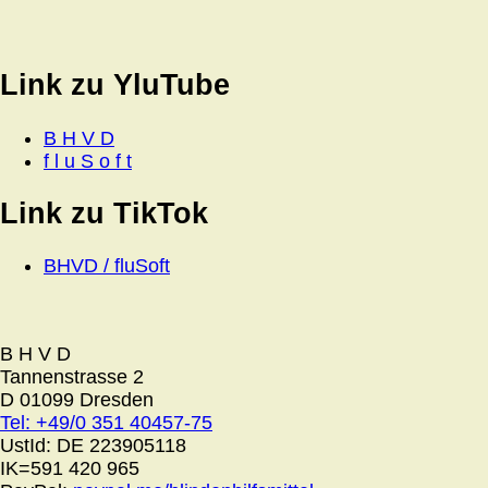
Link zu YluTube
B H V D
f l u S o f t
Link zu TikTok
BHVD / fluSoft
B H V D
Tannenstrasse 2
D 01099 Dresden
Tel: +49/0 351 40457-75
UstId:
DE 223905118
IK=591 420 965