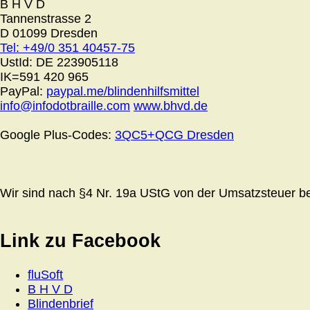
B H V D
Tannenstrasse 2
D 01099 Dresden
Tel: +49/0 351 40457-75
UstId:
DE 223905118
IK=591 420 965
PayPal:
paypal.me/blindenhilfsmittel
info@infodotbraille.com
www.bhvd.de
Google Plus-Codes:
3QC5+QCG Dresden
Wir sind nach §4 Nr. 19a UStG von der Umsatzsteuer bef
Link zu Facebook
fluSoft
B H V D
Blindenbrief