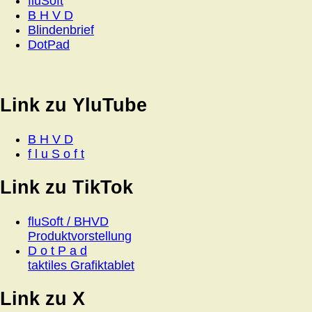
fluSoft
B H V D
Blindenbrief
DotPad
Link zu YluTube
B H V D
f l u S o f t
Link zu TikTok
fluSoft / BHVD
Produktvorstellung
D o t P a d
taktiles Grafiktablet
Link zu X