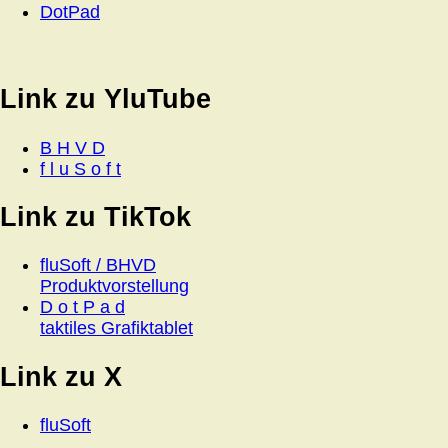
DotPad
Link zu YluTube
B H V D
f l u S o f t
Link zu TikTok
fluSoft / BHVD
Produktvorstellung
D o t P a d
taktiles Grafiktablet
Link zu X
fluSoft