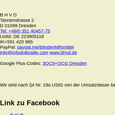
B H V D
Tannenstrasse 2
D 01099 Dresden
Tel: +49/0 351 40457-75
UstId:
DE 223905118
IK=591 420 965
PayPal:
paypal.me/blindenhilfsmittel
info@infodotbraille.com
www.bhvd.de
Google Plus-Codes:
3QC5+QCG Dresden
Wir sind nach §4 Nr. 19a UStG von der Umsatzsteuer bef
Link zu Facebook