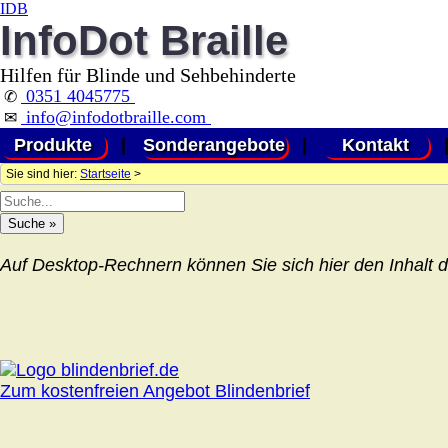
IDB
InfoDot Braille
Hilfen für Blinde und Sehbehinderte
0351 4045775
✆
info@infodotbraille.com
✉
Produkte
|
Sonderangebote
|
Kontakt
Sie sind hier:
Startseite
>
Auf Desktop-Rechnern können Sie sich hier den Inhalt d
Zum kostenfreien Angebot Blindenbrief