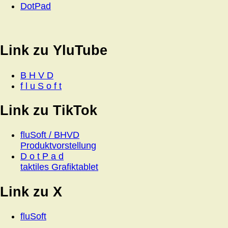
DotPad
Link zu YluTube
B H V D
f l u S o f t
Link zu TikTok
fluSoft / BHVD
Produktvorstellung
D o t P a d
taktiles Grafiktablet
Link zu X
fluSoft