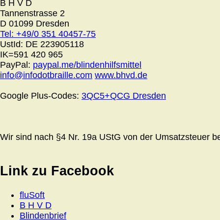
B H V D
Tannenstrasse 2
D 01099 Dresden
Tel: +49/0 351 40457-75
UstId:
DE 223905118
IK=591 420 965
PayPal:
paypal.me/blindenhilfsmittel
info@infodotbraille.com
www.bhvd.de
Google Plus-Codes:
3QC5+QCG Dresden
Wir sind nach §4 Nr. 19a UStG von der Umsatzsteuer bef
Link zu Facebook
fluSoft
B H V D
Blindenbrief