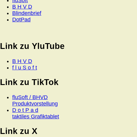
fluSoft
B H V D
Blindenbrief
DotPad
Link zu YluTube
B H V D
f l u S o f t
Link zu TikTok
fluSoft / BHVD
Produktvorstellung
D o t P a d
taktiles Grafiktablet
Link zu X