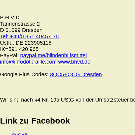
B H V D
Tannenstrasse 2
D 01099 Dresden
Tel: +49/0 351 40457-75
UstId:
DE 223905118
IK=591 420 965
PayPal:
paypal.me/blindenhilfsmittel
info@infodotbraille.com
www.bhvd.de
Google Plus-Codes:
3QC5+QCG Dresden
Wir sind nach §4 Nr. 19a UStG von der Umsatzsteuer bef
Link zu Facebook