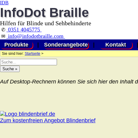
IDB
InfoDot Braille
Hilfen für Blinde und Sehbehinderte
0351 4045775
✆
info@infodotbraille.com
✉
Produkte
|
Sonderangebote
|
Kontakt
Sie sind hier:
Startseite
>
Auf Desktop-Rechnern können Sie sich hier den Inhalt d
Zum kostenfreien Angebot Blindenbrief