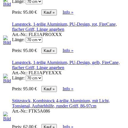
Länge:
Preis:
95.00 €
Info »
Langstock, 1-teilig Aluminium, PU-Design, rot, FireCane,
flacher Griff, Länge angeben
Art.-Nr.:
FLE1APROXXX
Länge:
Preis:
95.00 €
Info »
Langstock, 1-teilig Aluminium, PU-Design, gelb, FireCane,
flacher Griff, Länge angeben
Art.-Nr.:
FLE1APYEXXX
Länge:
Preis:
95.00 €
Info »
Stützstock, Kombistock 4-teilig Aluminium, mit Licht,
Tonsignal, Aufstehhilfe, runder Griff, 86-97cm
Art.-Nr.:
FTK5A086
Preis:
62.00 €
Info »