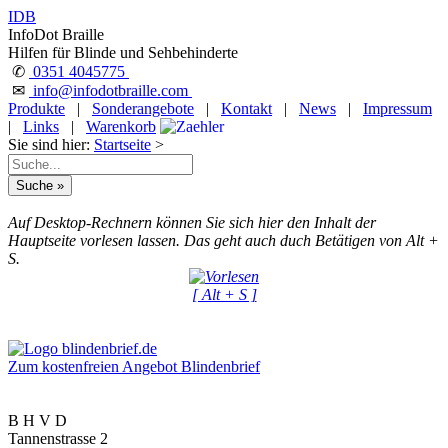
IDB
InfoDot Braille
Hilfen für Blinde und Sehbehinderte
✆
0351 4045775
✉
info@infodotbraille.com
Produkte
|
Sonderangebote
|
Kontakt
|
News
|
Impressum
|
Links
|
Warenkorb
Sie sind hier:
Startseite
>
Auf Desktop-Rechnern können Sie sich hier den Inhalt der
Hauptseite vorlesen lassen. Das geht auch duch Betätigen von Alt +
S.
[ Alt + S ]
Zum kostenfreien Angebot Blindenbrief
B H V D
Tannenstrasse 2