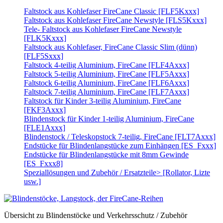
Faltstock aus Kohlefaser FireCane Classic [FLF5Kxxx]
Faltstock aus Kohlefaser FireCane Newstyle [FLS5Kxxx]
Tele- Faltstock aus Kohlefaser FireCane Newstyle
[FLK5Kxxx]
Faltstock aus Kohlefaser, FireCane Classic Slim (dünn)
[FLF5Sxxx]
Faltstock 4-teilig Aluminium, FireCane [FLF4Axxx]
Faltstock 5-teilig Aluminium, FireCane [FLF5Axxx]
Faltstock 6-teilig Aluminium, FireCane [FLF6Axxx]
Faltstock 7-teilig Aluminium, FireCane [FLF7Axxx]
Faltstock für Kinder 3-teilig Aluminium, FireCane
[FKF3Axxx]
Blindenstock für Kinder 1-teilig Aluminium, FireCane
[FLE1Axxx]
Blindenstock / Teleskopstock 7-teilig, FireCane [FLT7Axxx]
Endstücke für Blindenlangstücke zum Einhängen [ES_Fxxx]
Endstücke für Blindenlangstücke mit 8mm Gewinde
[ES_Fxxx8]
Speziallösungen und Zubehör / Ersatzteile> [Rollator, Lizte
usw.]
Übersicht zu Blindenstöcke und Verkehrsschutz / Zubehör