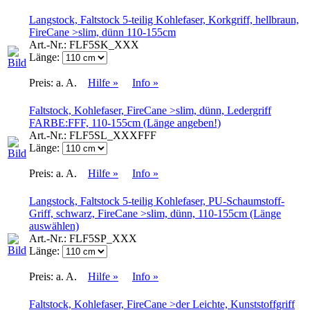
Langstock, Faltstock 5-teilig Kohlefaser, Korkgriff, hellbraun,
FireCane >slim, dünn 110-155cm
Art.-Nr.:
FLF5SK_XXX
Länge:
Preis:
a. A.
Hilfe »
Info »
Faltstock, Kohlefaser, FireCane >slim, dünn, Ledergriff
FARBE:FFF, 110-155cm (Länge angeben!)
Art.-Nr.:
FLF5SL_XXXFFF
Länge:
Preis:
a. A.
Hilfe »
Info »
Langstock, Faltstock 5-teilig Kohlefaser, PU-Schaumstoff-
Griff, schwarz, FireCane >slim, dünn, 110-155cm (Länge
auswählen)
Art.-Nr.:
FLF5SP_XXX
Länge:
Preis:
a. A.
Hilfe »
Info »
Faltstock, Kohlefaser, FireCane >der Leichte, Kunststoffgriff