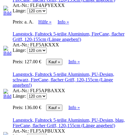
Art.-Nr.:
FLF4APYEXXX
Länge:
Preis:
a. A.
Hilfe »
Info »
Langstock, Faltstock 5-teilig Aluminium, FireCane, flacher
Griff, 120-155cm (Länge angeben!)
Art.-Nr.:
FLF5AKXXX
Länge:
Preis:
127.00 €
Info »
Langstock, Faltstock 5-teilig Aluminium, PU-Design,
schwarz, FireCane, flacher Griff, 120-155cm (Länge
angeben!)
Art.-Nr.:
FLF5APBAXXX
Länge:
Preis:
136.00 €
Info »
Langstock, Faltstock 5-teilig Aluminium, PU-Design, blau,
FireCane, flacher Griff, 120-155cm (Länge angeben!)
Art.-Nr.:
FLF5APBUXXX