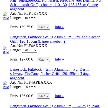
Falt- Teleskopstock, Kohlefaser, FireCane >der Leichte, PU-
Schaumstoff-Griff, schwarz, 110-130, 135-155cm (Länge
angeben!
Art.-Nr.:
FLK5KPXXX
Länge:
Preis:
169.75 €
Info »
Langstock, Faltstock 4-teilig Aluminium, FireCane, flacher
Griff, 120-155cm (Länge angeben!)
Art.-Nr.:
FLF4AKXXX
Länge:
Preis:
127.00 €
Info »
Langstock, Faltstock 4-teilig Aluminium, PU-Design,
schwarz, FireCane, flacher Griff, 120-155cm (Länge
angeben!)
Art.-Nr.:
FLF4APBAXXX
Länge:
Preis:
136.00 €
Info »
Langstock, Faltstock 4-teilig Aluminium, PU-Design, blau,