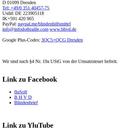
D 01099 Dresden
Tel: +49/0 351 40457-75
UstId:
DE 223905118
IK=591 420 965
PayPal:
paypal.me/blindenhilfsmittel
info@infodotbraille.com
www.bhvd.de
Google Plus-Codes:
3QC5+QCG Dresden
Wir sind nach §4 Nr. 19a UStG von der Umsatzsteuer befreit.
Link zu Facebook
fluSoft
B H V D
Blindenbrief
Link zu YluTube