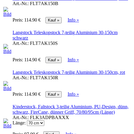
Art.-Nr.:
FLT7AK150B
Preis:
114.90 €
Info »
Langstock Teleskopstock 7-teilig Aluminium 30-150cm
schwarz
Art.-Nr.:
FLT7AK150S
Preis:
114.90 €
Info »
Langstock Teleskopstock 7-teilig Aluminium 30-150cm, rot
Art.-Nr.:
FLT7AK150R
Preis:
114.90 €
Info »
Kinderstock, Faltstock 3-teilig Aluminium, PU-Design, dünn,
schwarz, FireCane, dünner Griff, 70/80/95cm (Länge)
Art.-Nr.:
FLK3ADPBAXXX
Länge: