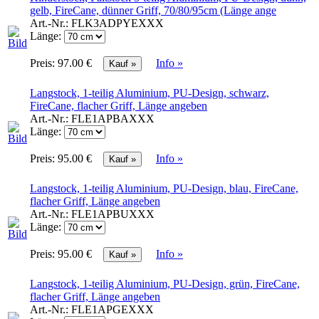
gelb, FireCane, dünner Griff, 70/80/95cm (Länge ange
Art.-Nr.:
FLK3ADPYEXXX
Länge:
Preis:
97.00 €
Info »
Langstock, 1-teilig Aluminium, PU-Design, schwarz,
FireCane, flacher Griff, Länge angeben
Art.-Nr.:
FLE1APBAXXX
Länge:
Preis:
95.00 €
Info »
Langstock, 1-teilig Aluminium, PU-Design, blau, FireCane,
flacher Griff, Länge angeben
Art.-Nr.:
FLE1APBUXXX
Länge:
Preis:
95.00 €
Info »
Langstock, 1-teilig Aluminium, PU-Design, grün, FireCane,
flacher Griff, Länge angeben
Art.-Nr.:
FLE1APGEXXX