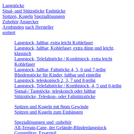
Langstöcke
Sinal- und Stützstöcke
Endstücke
Spitzen, Kugeln
Speziallösungen
Zubehör
Anstecker
Armbinden
nach Hersteller
sortiert
Langstock, faltbar, extra leicht Kohlefaser
Langstock, faltbar, Kohlefaser, extra dünn und leicht,
klassisch
Langstock, Telefaltstöcke / Kombistock, extra leicht
Kohlefaser
Langstock, faltbar, Faltstöcke 4, 5, 6 und 7-teilig
Blindenstöcke für Kinder, faltbar und einteilig
Langstock, teleskopisch 2, 3, 7 und 8-teilig
Langstock, Telefaltstöcke / Kombistock, 4, 5 und 6-teilig
Signal-/ Taststöcke, teleskoisch oder faltbar
Stützstöcke, Teleskop- oder Faltstützstöcke
Spitzen und Kugeln mit 8mm Gewinde
Spitzen und Kugeln zum Einhängen
Speziallösungen und -zubehör
All-Terrain-Cane, der Gelände-Blindenlangstock
Gummilitze, Ersatzteil