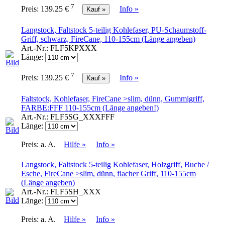
7
Preis:
139.25 €
Info »
Langstock, Faltstock 5-teilig Kohlefaser, PU-Schaumstoff-
Griff, schwarz, FireCane, 110-155cm (Länge angeben)
Art.-Nr.:
FLF5KPXXX
Länge:
7
Preis:
139.25 €
Info »
Faltstock, Kohlefaser, FireCane >slim, dünn, Gummigriff,
FARBE:FFF 110-155cm (Länge angeben!)
Art.-Nr.:
FLF5SG_XXXFFF
Länge:
Preis:
a. A.
Hilfe »
Info »
Langstock, Faltstock 5-teilig Kohlefaser, Holzgriff, Buche /
Esche, FireCane >slim, dünn, flacher Griff, 110-155cm
(Länge angeben)
Art.-Nr.:
FLF5SH_XXX
Länge:
Preis:
a. A.
Hilfe »
Info »