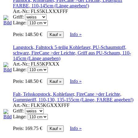
Faltstock, Kohlefaser, FireCane >der Leichte, Ledergriff
FARBE, 110-145cm (Länge angeben!)
Art.-Nr.:
FLS5KLXXXFFF
Griff:
Länge:
Preis:
148.50 €
Info »
Langstock, Faltstock 5-teilig Kohlefaser, PU-Schaumstoff,
schwarz, FireCane >der Leichte, Griff aus PU-Schaum, 110-
145cm (Länge angeben)
Art.-Nr.:
FLS5KPXXX
Länge:
Preis:
148.50 €
Info »
Falt- Telsskopstock, Kohlefaser, FireCane >der Leichte,
Gummigriff, 110-130, 135-155cm (Länge, FARBE angeben!)
Art.-Nr.:
FLK5KGXXXFFF
Griff:
Länge:
Preis:
169.75 €
Info »