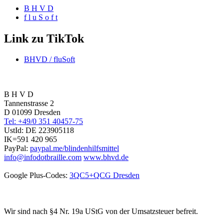
B H V D
f l u S o f t
Link zu TikTok
BHVD / fluSoft
B H V D
Tannenstrasse 2
D 01099 Dresden
Tel: +49/0 351 40457-75
UstId:
DE 223905118
IK=591 420 965
PayPal:
paypal.me/blindenhilfsmittel
info@infodotbraille.com
www.bhvd.de
Google Plus-Codes:
3QC5+QCG Dresden
Wir sind nach §4 Nr. 19a UStG von der Umsatzsteuer befreit.