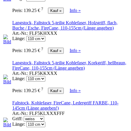
7
Preis:
139.25 €
Info »
Langstock, Faltstock 5-teilig Kohlefaser, Holzgriff, flach,
Buche / Esche, FireCane, 110-155cm (Länge angeben)
Art.-Nr.:
FLF5KHXXX
Länge:
7
Preis:
139.25 €
Info »
Langstock, Faltstock 5-teilig Kohlefaser, Korkgriff, hellbraun,
FireCane, 110-155cm (Länge angeben)
Art.-Nr.:
FLF5KKXXX
Länge:
7
Preis:
139.25 €
Info »
Faltstock, Kohlefaser, FireCane, Ledergriff FARBE, 110-
145cm (Länge angeben!)
Art.-Nr.:
FLF5KLXXXFFF
Griff:
Länge: