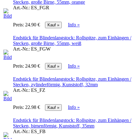
Stecken, große Birne, 55mm, orange
Art.-Nr.:
ES_FGR
Preis:
24.90 €
Info »
Endstück für Blindenlangstock: Rollspitze, zum Einhängen /
Stecken, große Birne, 55mm, weiß
Art.-Nr.:
ES_FGW
Preis:
24.90 €
Info »
Endstück für Blindenlangstock: Rollspitze, zum Einhängen /
Stecken, zylinderförmig, Kunststoff, 32mm
Art.-Nr.:
ES_FZ
Preis:
22.98 €
Info »
Endstück für Blindenlangstock: Rollspitze, zum Einhängen /
Stecken, birnenförmig, Kunststoff, 35mm
Art.-Nr.:
ES_FB