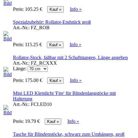
Preis:
105.25 €
Info »
Spezialzubehör: Rollator-Endstück groß
Art.-Nr.:
FZ_ROB
Preis:
115.25 €
Info »
Rollator-Stock, faltbar mit 2 Schaftstangen, Länge angeben
Art.-Nr.:
FZ_RCXXX
Länge:
Preis:
175.00 €
Info »
Mini LED Klemlicht 'Fire' für Blindenlangstöcke mit
Halterung
Art.-Nr.:
FCLED10
Preis:
19.79 €
Info »
Tasche für Blindenstöcke, schwarz zum Umhängen, groß