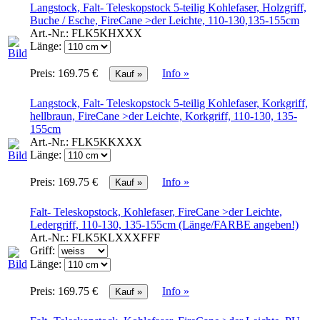
Langstock, Falt- Teleskopstock 5-teilig Kohlefaser, Holzgriff,
Buche / Esche, FireCane >der Leichte, 110-130,135-155cm
Art.-Nr.:
FLK5KHXXX
Länge:
Preis:
169.75 €
Info »
Langstock, Falt- Teleskopstock 5-teilig Kohlefaser, Korkgriff,
hellbraun, FireCane >der Leichte, Korkgriff, 110-130, 135-
155cm
Art.-Nr.:
FLK5KKXXX
Länge:
Preis:
169.75 €
Info »
Falt- Teleskopstock, Kohlefaser, FireCane >der Leichte,
Ledergriff, 110-130, 135-155cm (Länge/FARBE angeben!)
Art.-Nr.:
FLK5KLXXXFFF
Griff:
Länge:
Preis:
169.75 €
Info »