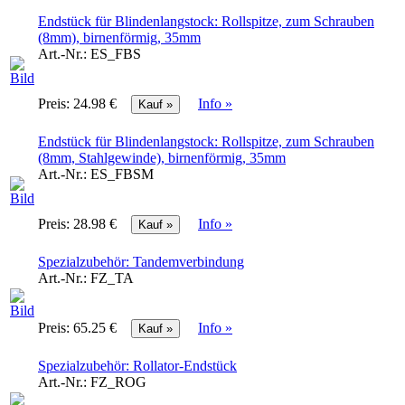
Endstück für Blindenlangstock: Rollspitze, zum Schrauben
(8mm), birnenförmig, 35mm
Art.-Nr.:
ES_FBS
Preis:
24.98 €
Info »
Endstück für Blindenlangstock: Rollspitze, zum Schrauben
(8mm, Stahlgewinde), birnenförmig, 35mm
Art.-Nr.:
ES_FBSM
Preis:
28.98 €
Info »
Spezialzubehör: Tandemverbindung
Art.-Nr.:
FZ_TA
Preis:
65.25 €
Info »
Spezialzubehör: Rollator-Endstück
Art.-Nr.:
FZ_ROG