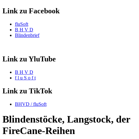
Link zu Facebook
fluSoft
B H V D
Blindenbrief
Link zu YluTube
B H V D
f l u S o f t
Link zu TikTok
BHVD / fluSoft
Blindenstöcke, Langstock, der
FireCane-Reihen