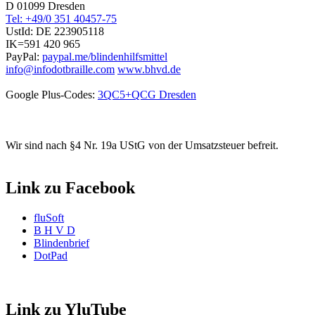
D 01099 Dresden
Tel: +49/0 351 40457-75
UstId:
DE 223905118
IK=591 420 965
PayPal:
paypal.me/blindenhilfsmittel
info@infodotbraille.com
www.bhvd.de
Google Plus-Codes:
3QC5+QCG Dresden
Wir sind nach §4 Nr. 19a UStG von der Umsatzsteuer befreit.
Link zu Facebook
fluSoft
B H V D
Blindenbrief
DotPad
Link zu YluTube