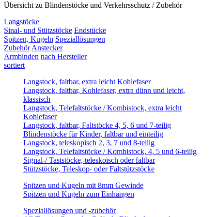
Übersicht zu Blindenstöcke und Verkehrsschutz / Zubehör
Langstöcke
Sinal- und Stützstöcke
Endstücke
Spitzen, Kugeln
Speziallösungen
Zubehör
Anstecker
Armbinden
nach Hersteller
sortiert
Langstock, faltbar, extra leicht Kohlefaser
Langstock, faltbar, Kohlefaser, extra dünn und leicht,
klassisch
Langstock, Telefaltstöcke / Kombistock, extra leicht
Kohlefaser
Langstock, faltbar, Faltstöcke 4, 5, 6 und 7-teilig
Blindenstöcke für Kinder, faltbar und einteilig
Langstock, teleskopisch 2, 3, 7 und 8-teilig
Langstock, Telefaltstöcke / Kombistock, 4, 5 und 6-teilig
Signal-/ Taststöcke, teleskoisch oder faltbar
Stützstöcke, Teleskop- oder Faltstützstöcke
Spitzen und Kugeln mit 8mm Gewinde
Spitzen und Kugeln zum Einhängen
Speziallösungen und -zubehör