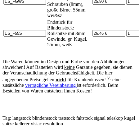
Schrauben (8mm),
große Birne, 55mm,
wei&sz
Endstück für
Blindenstock:
Rollspitze mit 8mm
Gewinde, gr. Kugel,
55mm, weiß
Die Waren können im Design und Farbe von den Abbildungen
abweichen! Auf Batterien wird
keine
Garantie gegeben, sie dienen
der Veranschaulichung der Gebrauchsfähigkeit. Die hier
V
angegebenen Preise gelten
nicht
für Krankenkassen!
: eine
zusätzliche
vertragliche Vereinbarung
ist erforderlich. Beim
Bestellen von Waren entstehen Ihnen Kosten!
Tag:
langstock
blindenstock
taststock
faltstock
signal
teleskop
kugel
spitze
kellerer
vistac
revolution