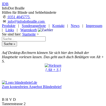
IDB
InfoDot Braille
Hilfen für Blinde und Sehbehinderte
✆
0351 4045775
✉
info@infodotbraille.com
Produkte
|
Sonderangebote
|
Kontakt
|
News
|
Impressum
|
Links
|
Warenkorb
Sie sind hier:
Startseite
>
Auf Desktop-Rechnern können Sie sich hier den Inhalt der
Hauptseite vorlesen lassen. Das geht auch duch Betätigen von Alt +
S.
[ Alt + S ]
Zum kostenfreien Angebot Blindenbrief
B H V D
Tannenstrasse 2