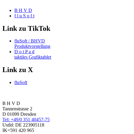
B H V D
f l u S o f t
Link zu TikTok
fluSoft / BHVD
Produktvorstellung
D o t P a d
taktiles Grafiktablet
Link zu X
fluSoft
B H V D
Tannenstrasse 2
D 01099 Dresden
Tel: +49/0 351 40457-75
UstId:
DE 223905118
IK=591 420 965