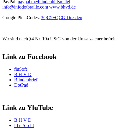
PayPal:
paypal.me/blindenhilfsmittel
info@infodotbraille.com
www.bhvd.de
Google Plus-Codes:
3QC5+QCG Dresden
Wir sind nach §4 Nr. 19a UStG von der Umsatzsteuer befreit.
Link zu Facebook
fluSoft
B H V D
Blindenbrief
DotPad
Link zu YluTube
B H V D
f l u S o f t