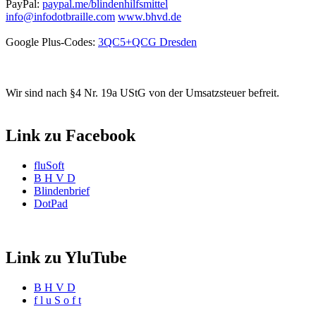
PayPal:
paypal.me/blindenhilfsmittel
info@infodotbraille.com
www.bhvd.de
Google Plus-Codes:
3QC5+QCG Dresden
Wir sind nach §4 Nr. 19a UStG von der Umsatzsteuer befreit.
Link zu Facebook
fluSoft
B H V D
Blindenbrief
DotPad
Link zu YluTube
B H V D
f l u S o f t