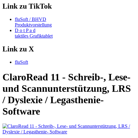
Link zu TikTok
fluSoft / BHVD
Produktvorstellung
D o t P a d
taktiles Grafiktablet
Link zu X
fluSoft
ClaroRead 11 - Schreib-, Lese-
und Scannunterstützung, LRS
/ Dyslexie / Legasthenie-
Software