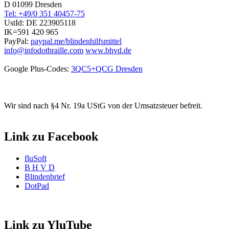
D 01099 Dresden
Tel: +49/0 351 40457-75
UstId:
DE 223905118
IK=591 420 965
PayPal:
paypal.me/blindenhilfsmittel
info@infodotbraille.com
www.bhvd.de
Google Plus-Codes:
3QC5+QCG Dresden
Wir sind nach §4 Nr. 19a UStG von der Umsatzsteuer befreit.
Link zu Facebook
fluSoft
B H V D
Blindenbrief
DotPad
Link zu YluTube