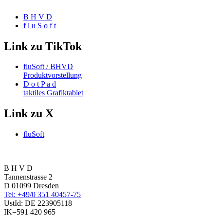
B H V D
f l u S o f t
Link zu TikTok
fluSoft / BHVD
Produktvorstellung
D o t P a d
taktiles Grafiktablet
Link zu X
fluSoft
B H V D
Tannenstrasse 2
D 01099 Dresden
Tel: +49/0 351 40457-75
UstId:
DE 223905118
IK=591 420 965