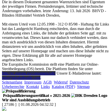
Die in diesem Dokument genannten Warenzeichen sind Eigentum
der jeweiligen Firmen. Preisänderungen, Irrtümer und technische
Änderungen vorbehalten. letzte Änderung: 13. Juli 2026 BHVD -
Blinden Hilfsmittel Vertrieb Dresden,
Mit einem Urteil vom 12.05.1998 - 312 O 85/98 - Haftung für Links
hat das Landgericht Hamburg entschieden, dass man durch die
Anbringung eines Links, die Inhalte der gelinkten Seite ggf. mit zu
verantworten hat. Dieses kann nur dadurch verhindert werden, dass
man sich ausdrücklich von diesen Inhalten distanziert. Hiermit
distanzieren wir uns ausdrücklich von allen Inhalten, aller gelinkten
Seiten auf unserer Homepage und machen uns diese Inhalte nicht zu
eigen. Diese Erklärung gilt für alle auf unserer Homepage
angebrachten Links.
Die Europäische Kommission stellt eine Plattform zur Online-
Streitbeilegung (OS) bereit. Die Plattform finden Sie unter
http://ec.europa.eu/consumers/odr/
Unsere E-Mailadresse lautet:
info@infodotbraille.com
.
Seitenanfang
Impressum
AGB
Widerruf
Datenschutz
Urheberrechte
Kontakt
Links
Katalog (PDF)
Sitemap
Präqualifizierungszertifikat
» 2021-2026
Wir sind Ausbildungsbetrieb
[ 27186 ]
[ 01.08.2026 04:32:32 ]