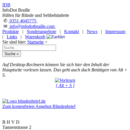
IDB
InfoDot Braille
Hilfen für Blinde und Sehbehinderte
✆
0351 4045775
✉
info@infodotbraille.com
Produkte
|
Sonderangebote
|
Kontakt
|
News
|
Impressum
|
Links
|
Warenkorb
Sie sind hier:
Startseite
>
Auf Desktop-Rechnern können Sie sich hier den Inhalt der
Hauptseite vorlesen lassen. Das geht auch duch Betätigen von Alt +
S.
[ Alt + S ]
Zum kostenfreien Angebot Blindenbrief
B H V D
Tannenstrasse 2